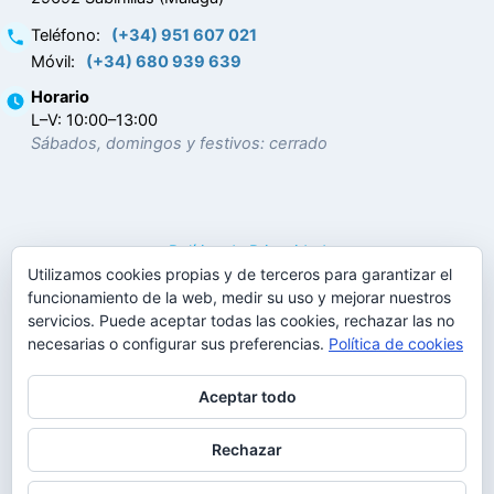
Teléfono
:
(+34) 951 607 021
Móvil
:
(+34) 680 939 639
Horario
L–V: 10:00–13:00
Sábados, domingos y festivos: cerrado
Política de Privacidad
Utilizamos cookies propias y de terceros para garantizar el
Política de Cookies
funcionamiento de la web, medir su uso y mejorar nuestros
Términos y condiciones
servicios. Puede aceptar todas las cookies, rechazar las no
Noticias
necesarias o configurar sus preferencias.
Política de cookies
Linkedin
Facebook
Aceptar todo
Rechazar
© 2017 - 2026
|
Tema Astra para WordPress