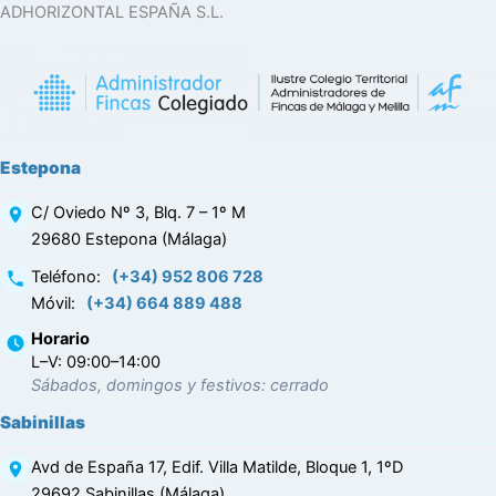
ADHORIZONTAL ESPAÑA S.L.
Estepona
C/ Oviedo Nº 3, Blq. 7 – 1º M
29680 Estepona (Málaga)
Teléfono
:
(+34) 952 806 728
Móvil
:
(+34) 664 889 488
Horario
L–V: 09:00–14:00
Sábados, domingos y festivos: cerrado
Sabinillas
Avd de España 17, Edif. Villa Matilde, Bloque 1, 1ºD
29692 Sabinillas (Málaga)