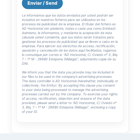
Le informamos que los datos enviados por usted podrán ser
incluidos en nuestros ficheros para ser utilizados en los
procesos de publicidad de la empresa. El titular del fichero es
AD Horizontal (en adelante, todas o cada una como Entidad).
Asimismo, le informamos, y mediante la aceptación de esta
cláusula usted consiente, que sus datos serán tratados para
gestionar los procesos de publicidad que se lleven a cabo en la
empresa. Para ejercer sus derechos de acceso, rectificación,
oposición y cancelación de los datos aquí facilitados, rogamos
lo comunique por correo a: “AD Horizontal, C/ Oviedo nº 3, Blq.
7 – 1º M - 29680 Estepona (Málaga)”, adjuntando copia de su
DNI.
We inform you that the data you provide may be included in
our files to be used in the company’s advertising processes.
The data controller is AD Horizontal (hereinafter, individually or
collectively, the Entity). By accepting this clause you consent
to your data being processed to manage the advertising
processes carried out by the company. To exercise your rights
of access, rectification, objection and erasure of the data
provided, please send a letter to “AD Horizontal, C/ Oviedo nº
3, Blq. 7 – 1º M - 29680 Estepona (Málaga)”, enclosing a copy
of your ID.