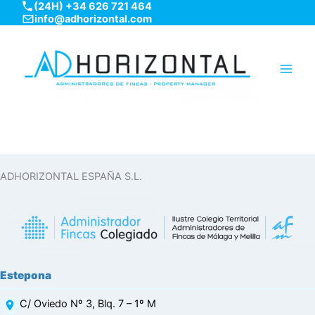
(24H) +34 626 721 464
Ir
info@adhorizontal.com
al
contenido
Main
Men
ADHORIZONTAL ESPAÑA S.L.
Estepona
C/ Oviedo Nº 3, Blq. 7 – 1º M