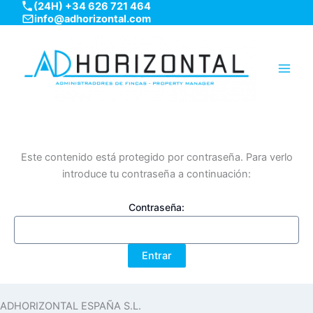
(24H) +34 626 721 464
Ir
info@adhorizontal.com
al
contenido
Main
Men
Este contenido está protegido por contraseña. Para verlo
introduce tu contraseña a continuación:
Contraseña:
ADHORIZONTAL ESPAÑA S.L.